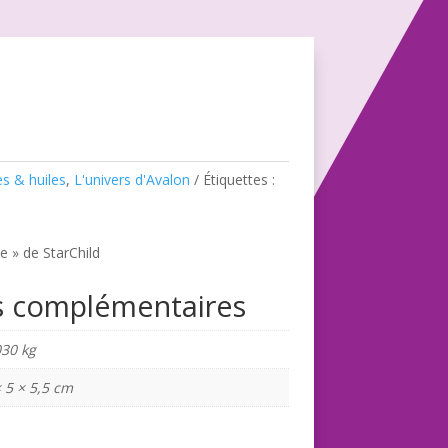
s & huiles
,
L'univers d'Avalon
Étiquettes :
e » de StarChild
s complémentaires
030 kg
× 5 × 5,5 cm