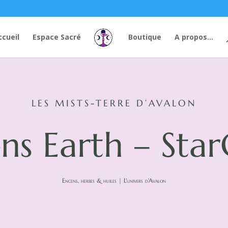
ccueil
Espace Sacré
Boutique
A propos…
LES MISTS-TERRE D’AVALON
ns Earth – Star
Encens, herbes & huiles
|
L'univers d'Avalon