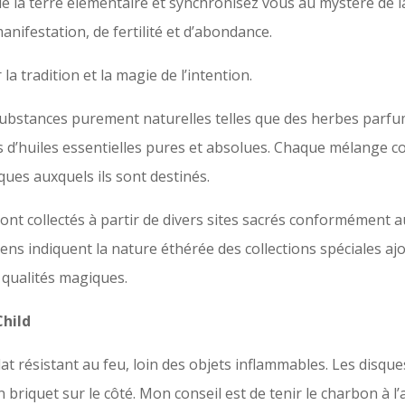
 de la terre élémentaire et synchronisez vous au mystère de l
nifestation, de fertilité et d’abondance.
la tradition et la magie de l’intention.
bstances purement naturelles telles que des herbes parfumé
d’huiles essentielles pures et absolues. Chaque mélange co
ques auxquels ils sont destinés.
t collectés à partir de divers sites sacrés conformément aux 
ens indiquent la nature éthérée des collections spéciales aj
 qualités magiques.
Child
at résistant au feu, loin des objets inflammables. Les disq
briquet sur le côté. Mon conseil est de tenir le charbon à l’