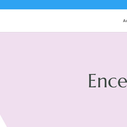
A
Ence