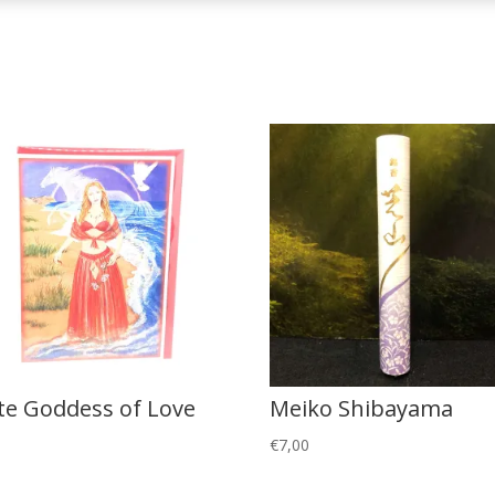
te Goddess of Love
Meiko Shibayama
0
€
7,00