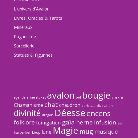
L'univers d'Avalon
Livres, Oracles & Tarots
Minéraux
Paganisme
Sorcellerie
Statues & Figurines
avalon
bougie
agenda
anne stokes
bol
chakra
chat
Chamanisme
chaudron
corbeau
divination
Déesse
divinité
encens
dragon
gaïa
folklore
herne
Infusion
fumigation
Isis
Magie
mug
musique
lune
lisa parker
Loup