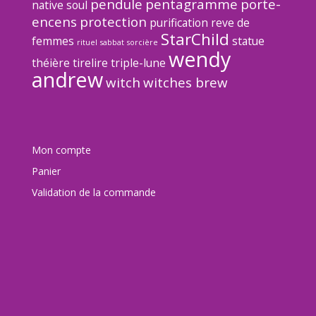
pendule
pentagramme
porte-
native soul
encens
protection
purification
reve de
StarChild
femmes
statue
rituel
sabbat
sorcière
wendy
théière
tirelire
triple-lune
andrew
witch
witches brew
Mon compte
Panier
Validation de la commande