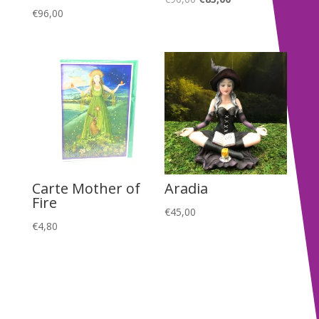
€
96,00
prix
prix
initial
actuel
était :
est :
€90,00.
€85,00.
Carte Mother of
Aradia
Fire
€
45,00
€
4,80