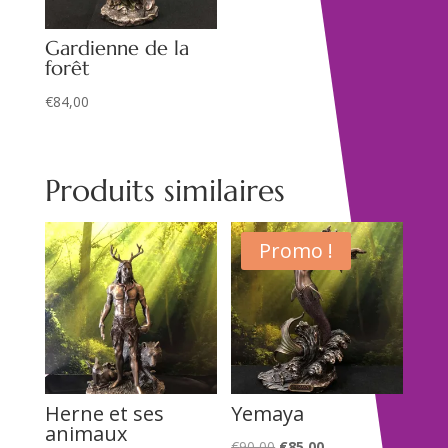
Gardienne de la
forêt
€
84,00
Produits similaires
Promo !
Herne et ses
Yemaya
animaux
Le
Le
€
90,00
€
85,00