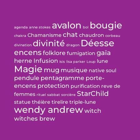
avalon
bougie
agenda
anne stokes
bol
chat
Chamanisme
chaudron
chakra
corbeau
Déesse
divinité
divination
dragon
encens
gaïa
folklore
fumigation
herne
Infusion
lune
Isis
lisa parker
Loup
Magie
mug
musique
native soul
pendule
pentagramme
porte-
encens
protection
purification
reve de
StarChild
femmes
rituel
sabbat
sorcière
statue
théière
tirelire
triple-lune
wendy andrew
witch
witches brew