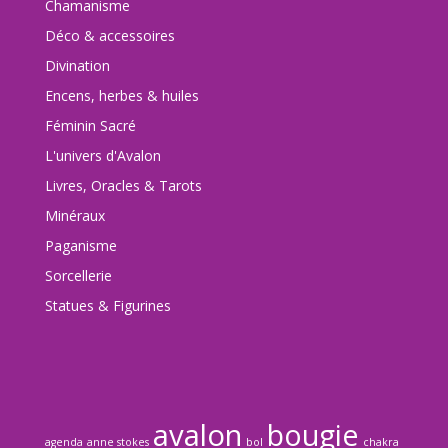
Chamanisme
Déco & accessoires
Divination
Encens, herbes & huiles
Féminin Sacré
L'univers d'Avalon
Livres, Oracles & Tarots
Minéraux
Paganisme
Sorcellerie
Statues & Figurines
avalon
bougie
agenda
anne stokes
bol
chakra