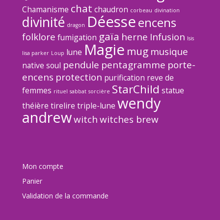
chat
Chamanisme
chaudron
corbeau
divination
Déesse
divinité
encens
dragon
gaïa
folklore
herne
Infusion
fumigation
Isis
Magie
mug
musique
lune
lisa parker
Loup
pendule
pentagramme
porte-
native soul
encens
protection
purification
reve de
StarChild
femmes
statue
rituel
sabbat
sorcière
wendy
théière
tirelire
triple-lune
andrew
witch
witches brew
Mon compte
Panier
Validation de la commande